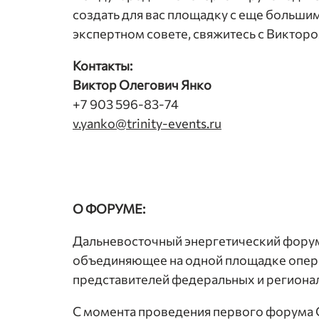
создать для вас площадку с еще больши
экспертном совете, свяжитесь с Викторо
Контакты:
Виктор Олегович Янко
+7 903 596-83-74
v.yanko@trinity-events.ru
О ФОРУМЕ:
Дальневосточный энергетический форум 
объединяющее на одной площадке опера
представителей федеральных и регионал
С момента проведения первого форума С