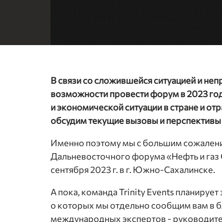
В связи со сложившейся ситуацией и неп
возможности провести форум в 2023 год
и экономической ситуации в стране и от
обсудим текущие вызовы и перспективы
Именно поэтому мы с большим сожален
Дальневосточного форума «Нефть и газ 
сентября 2023 г. в г. Южно-Сахалинске.
А пока, команда Trinity Events планируе
о которых мы отдельно сообщим вам в 
международных экспертов - руководите