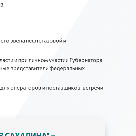
й.
го звена нефтегазовой и
асти и при личном участии Губернатора
нные представители федеральных
 для операторов и поставщиков, встречи
 САХАЛИНА" –