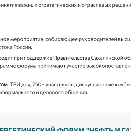
ринятия важных стратегических и отраслевых решени
ое мероприятие, собирающее руководителей высше
стока России.
ходит при поддержке Правительства Сахалинской обл
ограмме форума принимают участие высокопоставле
том
: ТРИ дня, 750+ участников, дискуссионные клубы
неформального и делового общения.
РГЕТИЧЕСКИЙ ФОРУМ "НЕФТЬ И ГАЗ