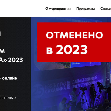
О мероприятии
Программа
Спике
Й
УМ
А» 2023
+ онлайн
а: новые