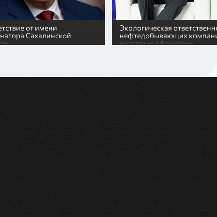
тствие от имени
Экологическая ответственн
натора Сахалинской
нефтедобывающих компан
сти
интервью с Алексеем
Книжниковым, WWF