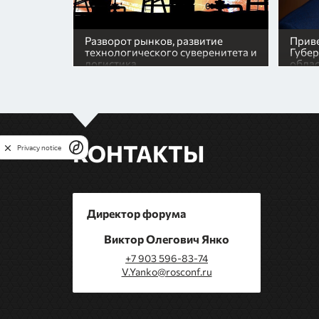
ставки в
Разворот рынков, развитие
Приве
технологического суверенитета и
Губер
логистика
обла
КОНТАКТЫ
Privacy notice
Директор форума
Виктор Олегович Янко
+7 903 596-83-74
V.Yanko@rosconf.ru