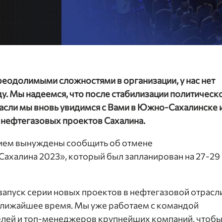
реодолимыми сложностями в организации, у нас нет
у. Мы надеемся, что после стабилизации политическ
расли мы вновь увидимся с Вами в Южно-Сахалинске 
 нефтегазовых проектов Сахалина.
ием вынуждены сообщить об отмене
Сахалина 2023», который был запланирован на 27-29
т запуск серии новых проектов в нефтегазовой отрасл
ближайшее время. Мы уже работаем с командой
лей и топ-менеджеров крупнейших компаний, чтоб