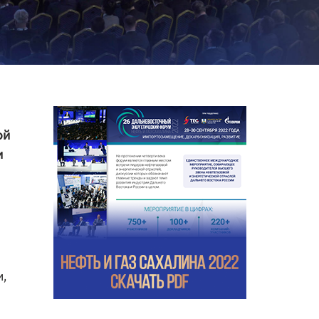
ой
и
и,
ы