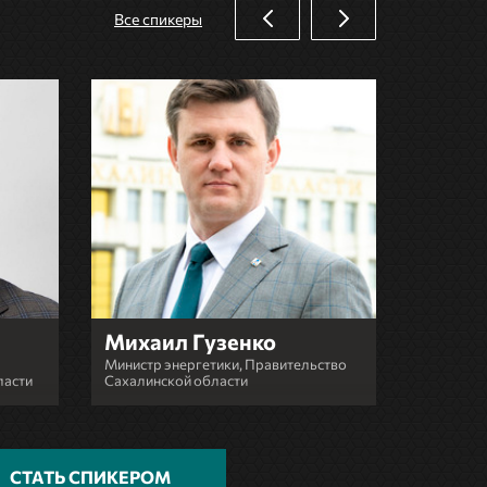
Все спикеры
Михаил Гузенко
Игорь
Министр энергетики, Правительство
Генераль
ласти
Сахалинской области
нефть ше
СТАТЬ СПИКЕРОМ